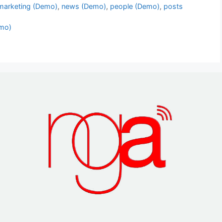
marketing (Demo)
,
news (Demo)
,
people (Demo)
,
posts
emo)